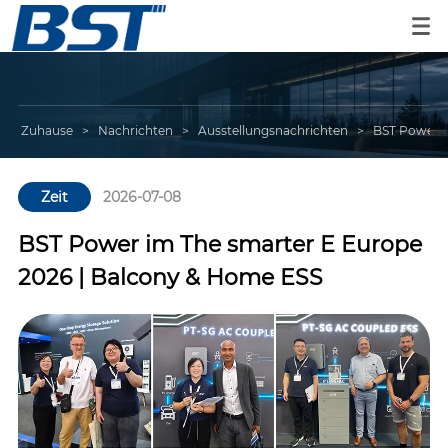
Zuhause
>
Nachrichten
>
Ausstellungsnachrichten
>
BST Power i
Zeit
2026-07-08
BST Power im The smarter E Europe
2026 | Balcony & Home ESS